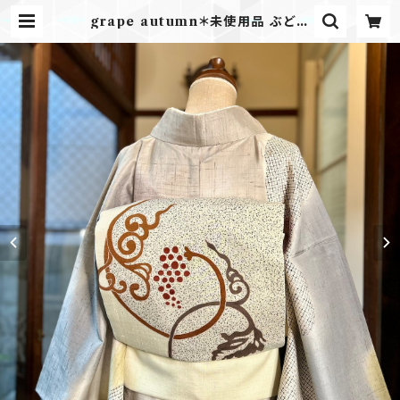
grape autumn＊未使用品 ぶどう
葡萄 染め帯 生成 エルクベージュ ブ
ラウン グレー 名古屋帯 B350 | ki
mono tento