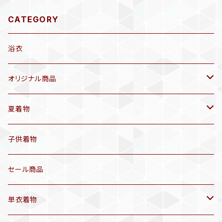
CATEGORY
浴衣
オリジナル商品
袷着物(10〜5月頃)
夏着物
セオα 着物(5〜9月頃)
アンティーク着物
子供着物
三分紐
リサイクル着物
セール商品
帯揚げ
単衣着物