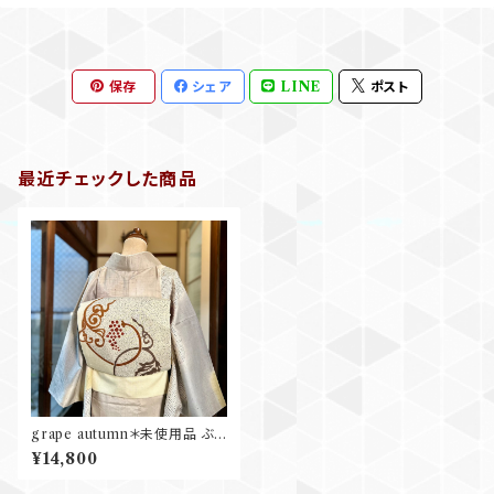
保存
シェア
LINE
ポスト
最近チェックした商品
grape autumn＊未使用品 ぶど
う 葡萄 染め帯 生成 エルクベー
¥14,800
ジュ ブラウン グレー 名古屋帯
B350