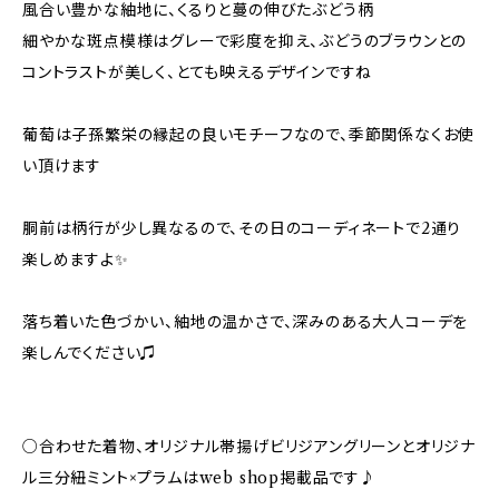
風合い豊かな紬地に、くるりと蔓の伸びたぶどう柄
細やかな斑点模様はグレーで彩度を抑え、ぶどうのブラウンとの
コントラストが美しく、とても映えるデザインですね
葡萄は子孫繁栄の縁起の良いモチーフなので、季節関係なくお使
い頂けます
胴前は柄行が少し異なるので、その日のコーディネートで2通り
楽しめますよ✨
落ち着いた色づかい、紬地の温かさで、深みのある大人コーデを
楽しんでください♫
○合わせた着物、オリジナル帯揚げビリジアングリーンとオリジナ
ル三分紐ミント×プラムはweb shop掲載品です♪