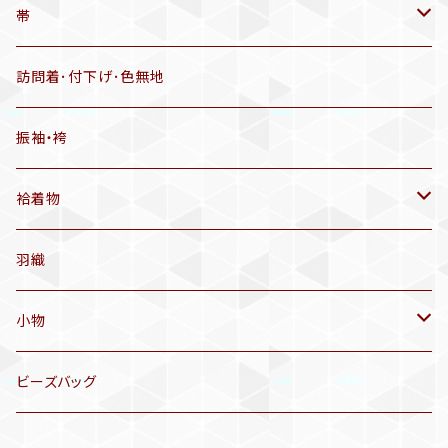
羽織
アンティーク着物
帯
半幅帯
リサイクル着物
リサイクル帯
訪問着･付下げ･色無地
有松絞り浴衣(6～9月頃)
アンティーク帯
振袖・袴
アンティーク仕立てかえ帯
袷着物
名古屋帯
アンティーク着物
羽織
洒落袋帯
リサイクル着物
小物
袋帯
訪問着、付下げ、色無地
帯揚げ
ビーズバッグ
アンティーク訪問着、付下げ
夏帯
三分紐