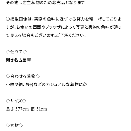
その他は店主私物のため非売品となります
○掲載画像は、実際の色味に近づける努力を精一杯しておりま
すが、お使いの画面やブラウザによって写真と実物の色味が違っ
て見える場合もございます。ご了承ください。
◇仕立て◇
開き名古屋帯
◇合わせる着物◇
小紋や紬、お召などのカジュアルな着物に◎
◇サイズ◇
長さ 377cm 幅 31cm
◇素材◇