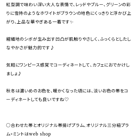
紅型調で味わい深い大人な表情で、レッドやブルー、グリーンの彩
りに雪持のようなホワイトがブラウンの地色にくっきりと浮かび上
がり、上品な華やぎある一着です✨
縮緬地のシボが生み出す凹凸が肌触りやさしく、ふっくらとしたし
なやかさが魅力的です♪
気軽にワンピース感覚でコーディネートして、カフェにおでかけし
ましょ♪
秋冬は濃いめのお色を、暖かくなった頃には、淡いお色の帯をコ
ーディネートしても良いですね♡
○合わせた帯とオリジナル帯揚げプラム、オリジナル三分紐プラ
ム×ミントはweb shop