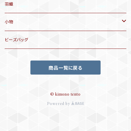
名古屋帯
アンティーク着物
羽織
洒落袋帯
リサイクル着物
小物
袋帯
訪問着、付下げ、色無地
帯揚げ
ビーズバッグ
アンティーク訪問着、付下げ
夏帯
三分紐
商品一覧に戻る
リサイクル色無地
半幅帯
小物セット
リサイクル訪問着、付下げ
半襦袢
© kimono tento
Powered by
帯留め
ビーズバッグ