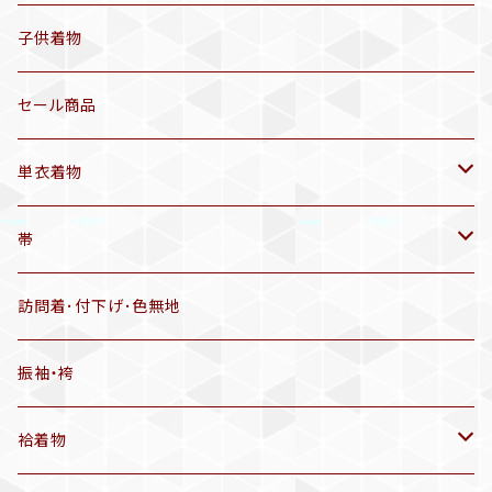
セオα 着物(5〜9月頃)
アンティーク着物
子供着物
三分紐
リサイクル着物
セール商品
帯揚げ
単衣着物
羽織
アンティーク着物
帯
半幅帯
リサイクル着物
リサイクル帯
訪問着･付下げ･色無地
有松絞り浴衣(6～9月頃)
アンティーク帯
振袖・袴
アンティーク仕立てかえ帯
袷着物