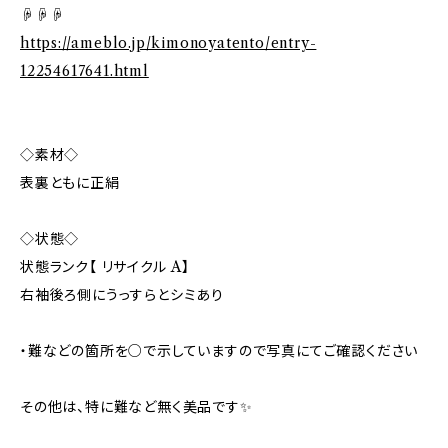
☟☟☟
https://ameblo.jp/kimonoyatento/entry-
12254617641.html
◇素材◇
表裏ともに正絹
◇状態◇
状態ランク【 リサイクル A】
右袖後ろ側にうっすらとシミあり
・難などの箇所を○で示していますので写真にてご確認ください
その他は、特に難など無く美品です✨️