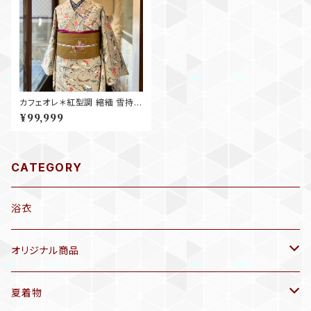
カフェオレ＊紅型調 縮緬 雪持
ブラウン ボタニカル 小紋着物 B
¥99,999
341
CATEGORY
浴衣
オリジナル商品
袷着物(10〜5月頃)
夏着物