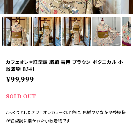
1
/16
カフェオレ＊紅型調 縮緬 雪持 ブラウン ボタニカル 小
紋着物 B341
¥99,999
SOLD OUT
こっくりとしたカフェオレカラーの地色に、色鮮やかな花や枝模様
が紅型調に描かれた小紋着物です