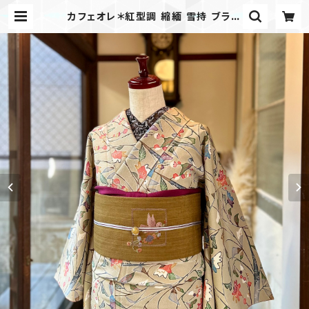
カフェオレ＊紅型調 縮緬 雪持 ブラウ
ン ボタニカル 小紋着物 B341 | ki
mono tento