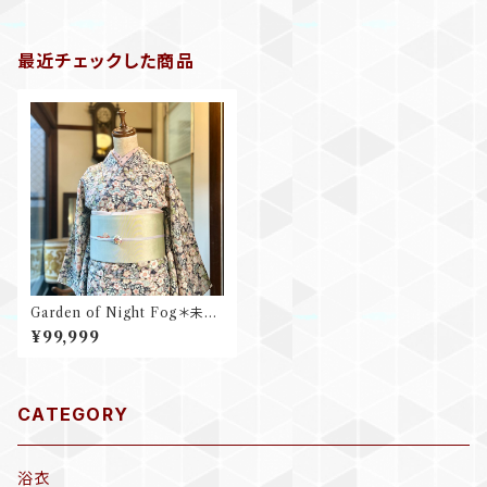
最近チェックした商品
Garden of Night Fog＊未使
用品 辻が花テイスト ネイビー
¥99,999
紺 藤 桜 更紗模様 小紋着物 B3
30
CATEGORY
浴衣