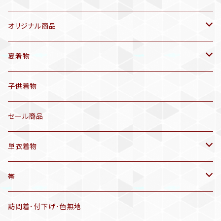
オリジナル商品
袷着物(10〜5月頃)
夏着物
セオα 着物(5〜9月頃)
アンティーク着物
子供着物
三分紐
リサイクル着物
セール商品
帯揚げ
単衣着物
羽織
アンティーク着物
帯
半幅帯
リサイクル着物
リサイクル帯
訪問着･付下げ･色無地