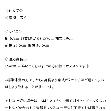
◇仕立て◇
袷着物 広衿
◇サイズ◇
裄 67cm 身丈(肩から) 159cm 袖丈 49cm
前幅 24.5cm 後幅 30.5cm
◇適応身長◇
154cm～164cmくらいまでの方に特にオススメです♪
⭐︎標準体型の方でしたら、身長より身丈が7センチほど短くてもお
はしょり取れることが多いです。
それ以上短い場合は、おはしょりナシで着る対丈や、ブーツやスカ
ートなどを合わせて洋服ミックスコーデなど工夫すれば着られま