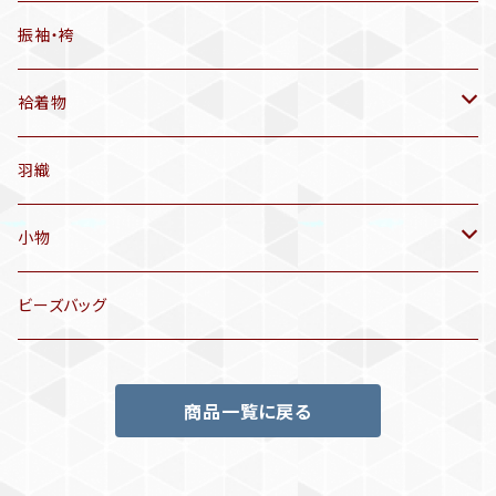
有松絞り浴衣(6～9月頃)
アンティーク帯
振袖・袴
アンティーク仕立てかえ帯
袷着物
名古屋帯
アンティーク着物
羽織
洒落袋帯
リサイクル着物
小物
袋帯
訪問着、付下げ、色無地
帯揚げ
ビーズバッグ
アンティーク訪問着、付下げ
夏帯
三分紐
商品一覧に戻る
リサイクル色無地
半幅帯
小物セット
リサイクル訪問着、付下げ