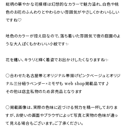
総柄の華やかな花模様は幻想的なカラーで魅力溢れ、白色や桃
色のお花のふんわりとやわらかい雰囲気がやさしくかわいらしい
ですね♡
地色のカラーが控え目なので、落ち着いた雰囲気で夜の庭園のよ
うな大人ぽくもかわいい小紋です✨
花を纏い、キラリと輝く着姿でお出かけしたくなりますね✨️
○合わせた名古屋帯とオリジナル帯揚げピンクベージュとオリジ
ナル三分紐ラベンダー×ミモザも web shop掲載品です♪
その他は店主私物のため非売品となります
○掲載画像は、実際の色味に近づける努力を精一杯しておりま
すが、お使いの画面やブラウザによって写真と実物の色味が違っ
て見える場合もございます。ご了承ください。