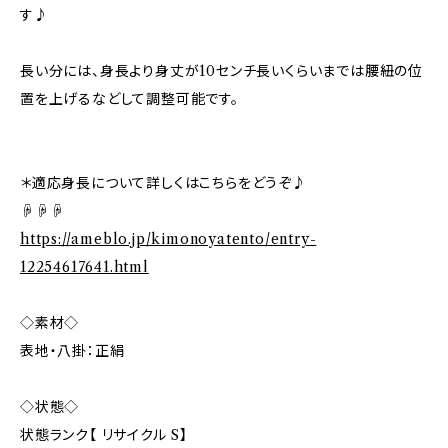
す♪
長い分には、身長より身丈が10センチ長いくらいまでは腰紐の位
置を上げるなどして調整可能です。
＊適応身長について詳しくはこちらをどうぞ♪
☟☟☟
https://ameblo.jp/kimonoyatento/entry-
12254617641.html
◇素材◇
表地・八掛：正絹
◇状態◇
状態ランク【 リサイクル S】