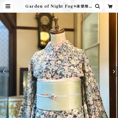
Garden of Night Fog＊未使用品
辻が花テイスト ネイビー 紺 藤 桜 更
紗模様 小紋着物 B330 | kimono
tento