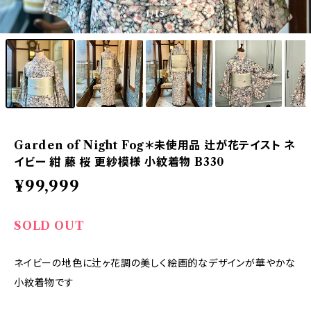
1
/15
Garden of Night Fog＊未使用品 辻が花テイスト ネ
イビー 紺 藤 桜 更紗模様 小紋着物 B330
¥99,999
SOLD OUT
ネイビーの地色に辻ヶ花調の美しく絵画的なデザインが華やかな
小紋着物です