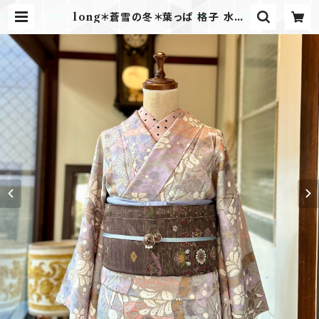
long＊蒼雪の冬＊葉っぱ 格子 水彩
画 パープル ブルー グレー 小紋着物
B300 | kimono tento