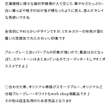
花葉模様に様々な幾何学模様が入り交じり、華やかさたっぷり✨️
白い葉っぱや格子の白が雪が積もったように見え、澄んだキレイ
な色使いですね
全体的にやわらかいデザインですが、くすみカラーの地色が落ち
着いた雰囲気で大人かわいい印象です
ブルーグレーと淡いパープルの印象が強いので、着姿はおとなっ
ぽく、カラートーンはまとまっているのでコーディネートしやすくオ
ススメですよ♪
○合わせた帯、オリジナル帯揚げスモークブルー、オリジナル三
分紐ブルーグレー×ホワイトもweb shop掲載品です♪
その他は店主私物のため非売品となります