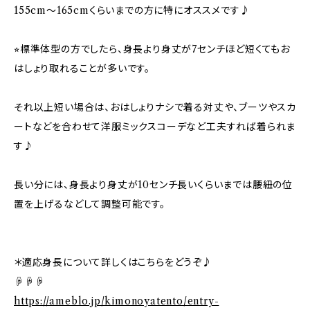
155cm～165cmくらいまでの方に特にオススメです♪
⭐︎標準体型の方でしたら、身長より身丈が7センチほど短くてもお
はしょり取れることが多いです。
それ以上短い場合は、おはしょりナシで着る対丈や、ブーツやスカ
ートなどを合わせて洋服ミックスコーデなど工夫すれば着られま
す♪
長い分には、身長より身丈が10センチ長いくらいまでは腰紐の位
置を上げるなどして調整可能です。
＊適応身長について詳しくはこちらをどうぞ♪
☟☟☟
https://ameblo.jp/kimonoyatento/entry-