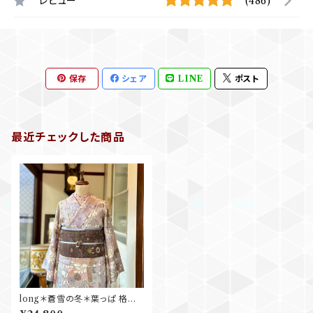
レビュー
(486)
保存
シェア
LINE
ポスト
最近チェックした商品
long＊蒼雪の冬＊葉っぱ 格子
水彩画 パープル ブルー グレー