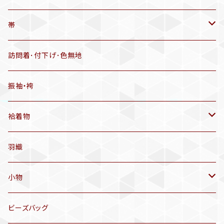
羽織
アンティーク着物
帯
半幅帯
リサイクル着物
リサイクル帯
訪問着･付下げ･色無地
有松絞り浴衣(6～9月頃)
アンティーク帯
振袖・袴
アンティーク仕立てかえ帯
袷着物
名古屋帯
アンティーク着物
羽織
洒落袋帯
リサイクル着物
小物
袋帯
訪問着、付下げ、色無地
帯揚げ
ビーズバッグ