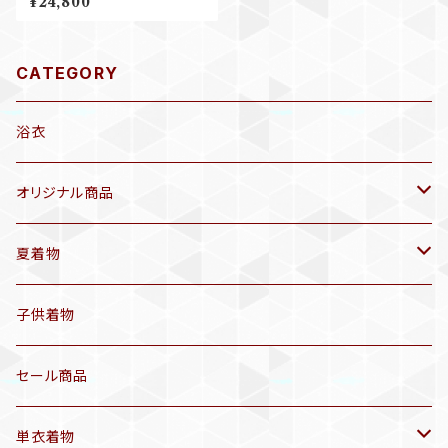
¥24,800
小紋着物 B300
CATEGORY
浴衣
オリジナル商品
袷着物(10〜5月頃)
夏着物
セオα 着物(5〜9月頃)
アンティーク着物
子供着物
三分紐
リサイクル着物
セール商品
帯揚げ
単衣着物