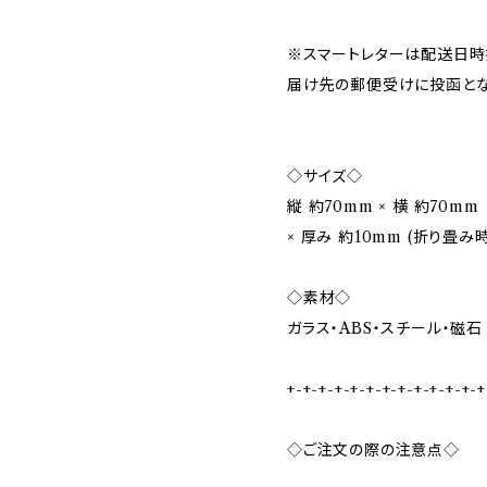
※スマートレターは配送日時
届け先の郵便受けに投函とな
◇サイズ◇
縦 約70mm × 横 約70mm
× 厚み 約10mm (折り畳み時
◇素材◇
ガラス・ABS・スチール・磁石
+-+-+-+-+-+-+-+-+-+-+-+-+
◇ご注文の際の注意点◇