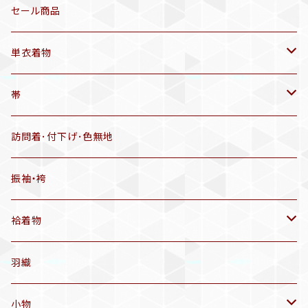
三分紐
リサイクル着物
セール商品
帯揚げ
単衣着物
羽織
アンティーク着物
帯
半幅帯
リサイクル着物
リサイクル帯
訪問着･付下げ･色無地
有松絞り浴衣(6～9月頃)
アンティーク帯
振袖・袴
アンティーク仕立てかえ帯
袷着物
名古屋帯
アンティーク着物
羽織
洒落袋帯
リサイクル着物
小物