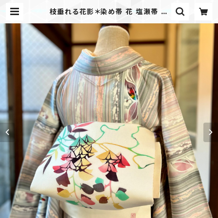
枝垂れる花影＊染め帯 花 塩瀬帯 名
古屋帯 B229 | kimono tento