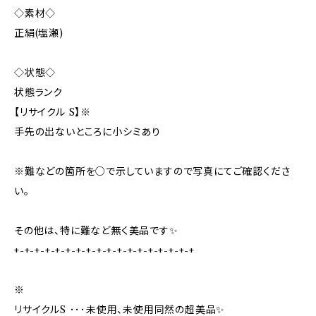
◇素材◇
正絹(塩瀬)
◇状態◇
状態ランク
【リサイクル S】※
手先の出ないところに小シミあり
※難などの箇所を○で示していますので写真にてご確認くださ
い。
その他は、特に難など無く美品です✨️
+-+-+-+-+-+-+-+-+-+-+-+-+-+-+-+-+-+
※
リサイクルS ･･･未使用、未使用同然の超美品✨