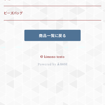
袋帯
訪問着、付下げ、色無地
帯揚げ
ビーズバッグ
アンティーク訪問着、付下げ
夏帯
三分紐
商品一覧に戻る
リサイクル色無地
半幅帯
小物セット
リサイクル訪問着、付下げ
半襦袢
© kimono tento
Powered by
帯留め
ビーズバッグ
帯締め