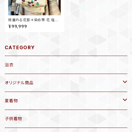
枝垂れる花影＊染め帯 花 塩瀬
帯 名古屋帯 B229
¥99,999
CATEGORY
浴衣
オリジナル商品
袷着物(10〜5月頃)
夏着物
セオα 着物(5〜9月頃)
アンティーク着物
子供着物