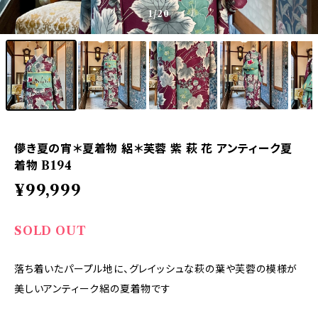
1
/20
儚き夏の宵＊夏着物 絽＊芙蓉 紫 萩 花 アンティーク夏
着物 B194
¥99,999
SOLD OUT
落ち着いたパープル地に、グレイッシュな萩の葉や芙蓉の模様が
美しいアンティーク絽の夏着物です