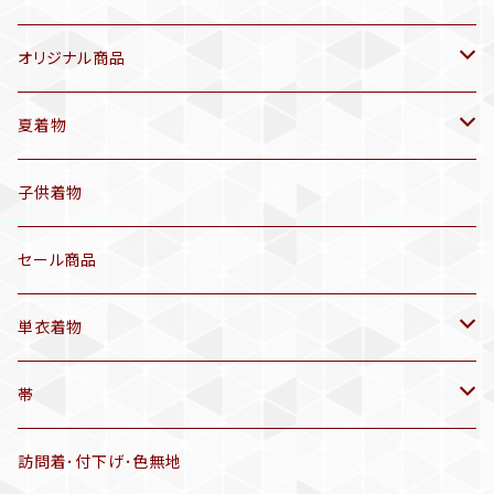
オリジナル商品
袷着物(10〜5月頃)
夏着物
セオα 着物(5〜9月頃)
アンティーク着物
子供着物
三分紐
リサイクル着物
セール商品
帯揚げ
単衣着物
羽織
アンティーク着物
帯
半幅帯
リサイクル着物
リサイクル帯
訪問着･付下げ･色無地