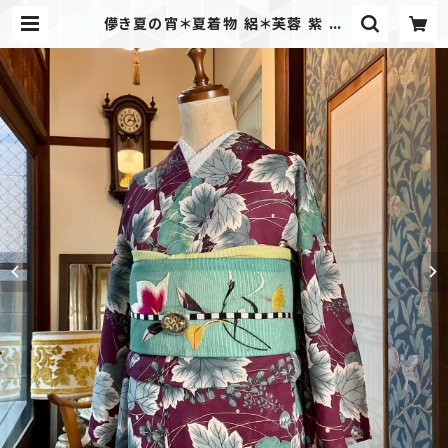
儚き夏の宵＊夏着物 絽＊芙蓉 紫 萩
花 アンティーク夏着物 B194 | kim
ono tento