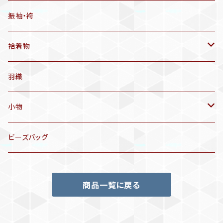
有松絞り浴衣(6～9月頃)
アンティーク帯
振袖・袴
アンティーク仕立てかえ帯
袷着物
名古屋帯
アンティーク着物
羽織
洒落袋帯
リサイクル着物
小物
袋帯
訪問着、付下げ、色無地
帯揚げ
ビーズバッグ
アンティーク訪問着、付下げ
夏帯
三分紐
商品一覧に戻る
リサイクル色無地
半幅帯
小物セット
リサイクル訪問着、付下げ