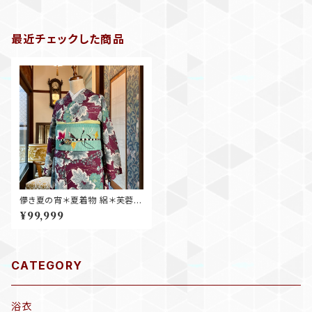
最近チェックした商品
儚き夏の宵＊夏着物 絽＊芙蓉
紫 萩 花 アンティーク夏着物 B1
¥99,999
94
CATEGORY
浴衣