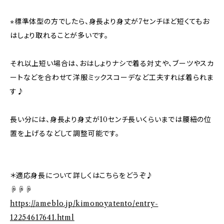
⭐︎標準体型の方でしたら、身長より身丈が7センチほど短くてもお
はしょり取れることが多いです。
それ以上短い場合は、おはしょりナシで着る対丈や、ブーツやスカ
ートなどを合わせて洋服ミックスコーデなど工夫すれば着られま
す♪
長い分には、身長より身丈が10センチ長いくらいまでは腰紐の位
置を上げるなどして調整可能です。
＊適応身長について詳しくはこちらをどうぞ♪
☟☟☟
https://ameblo.jp/kimonoyatento/entry-
12254617641.html