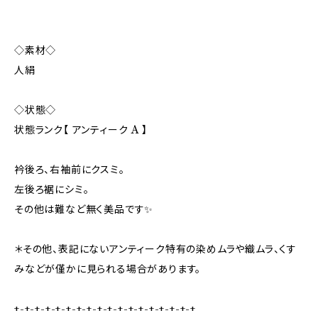
◇素材◇
人絹
◇状態◇
状態ランク【 アンティーク A 】
衿後ろ、右袖前にクスミ。
左後ろ裾にシミ。
その他は難など無く美品です✨️
＊その他、表記にないアンティーク特有の染めムラや織ムラ、くす
みなどが僅かに見られる場合があります。
+-+-+-+-+-+-+-+-+-+-+-+-+-+-+-+-+-+