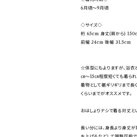
6月頃～9月頃
◇サイズ◇
裄 65cm 身丈(肩から) 150
前幅 24cm 後幅 31.5cm
☆体型にもよりますが、浴衣
㎝〜15㎝程度短くても着られ
着物として裾ギリギリまで長
くらいまでがオススメです。
おはしょりナシで着る対丈と
長い分には、身長より身丈が
を上げるなどして調整可能で