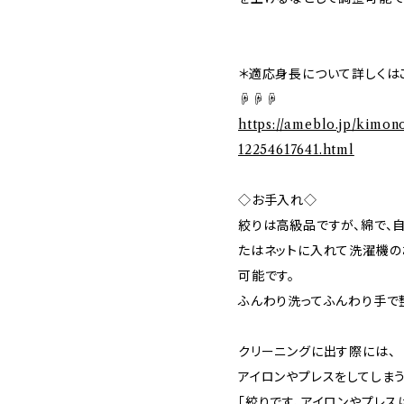
＊適応身長について詳しくは
☟☟☟
https://ameblo.jp/kimon
12254617641.html
◇お手入れ◇
絞りは高級品ですが、綿で、
たはネットに入れて洗濯機の
可能です。
ふんわり洗ってふんわり手で
クリーニングに出す際には、
アイロンやプレスをしてしま
「絞りです、アイロンやプレス