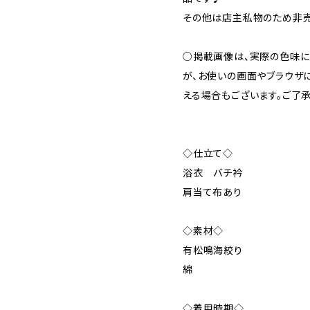
その他は店主私物のため非
○掲載画像は、実際の色味に
が、お使いの画面やブラウザ
える場合もございます。ご了承
◇仕立て◇
浴衣 バチ衿
肩当て布あり
◇素材◇
有松鳴海絞り
綿
◇着用時期◇