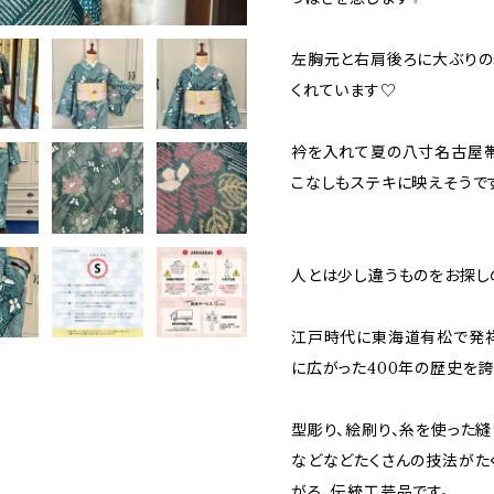
左胸元と右肩後ろに大ぶりの
くれています♡
衿を入れて夏の八寸名古屋帯
こなしもステキに映えそうで
人とは少し違うものをお探し
江戸時代に東海道有松で発祥
に広がった400年の歴史を
型彫り、絵刷り、糸を使った縫
などなどたくさんの技法がた
がる、伝統工芸品です。