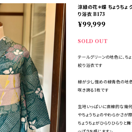
涼緑の花＊蝶 ちょうちょ 
り浴衣 B173
¥99,999
SOLD OUT
テールグリーンの地色に、ち
絞り浴衣です
緑が少し強めの緑青色の地色
咲き誇る1枚です
生地いっぱいに直線的な幾
やちょうちょのやわらかさが
ちょうちょがひらりひらりと
っぽさを感じます✨