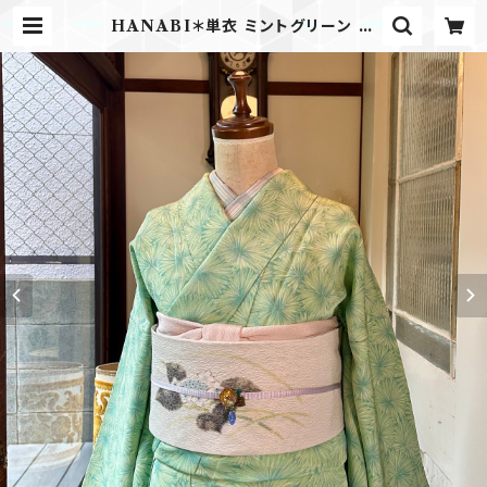
HANABI＊単衣 ミントグリーン 縫
い紋 洒落紋 花 小紋着物 B094 | ki
mono tento