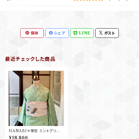
保存
シェア
LINE
ポスト
最近チェックした商品
HANABI＊単衣 ミントグリー
ン 縫い紋 洒落紋 花 小紋着物
¥18,800