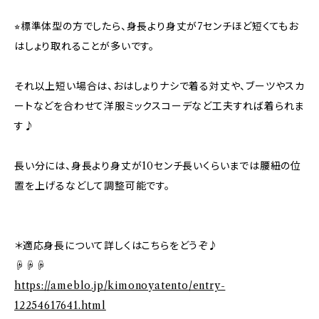
⭐︎標準体型の方でしたら、身長より身丈が7センチほど短くてもお
はしょり取れることが多いです。
それ以上短い場合は、おはしょりナシで着る対丈や、ブーツやスカ
ートなどを合わせて洋服ミックスコーデなど工夫すれば着られま
す♪
長い分には、身長より身丈が10センチ長いくらいまでは腰紐の位
置を上げるなどして調整可能です。
＊適応身長について詳しくはこちらをどうぞ♪
☟☟☟
https://ameblo.jp/kimonoyatento/entry-
12254617641.html