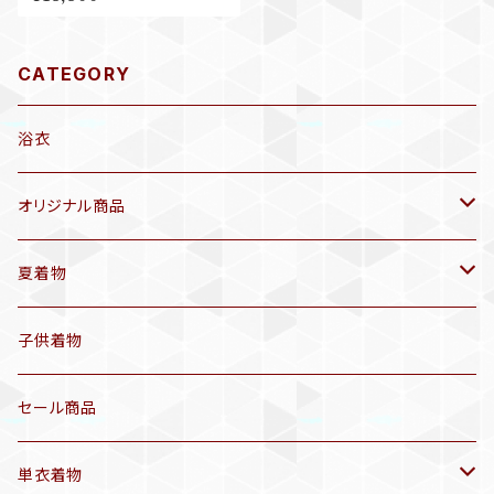
B094
CATEGORY
浴衣
オリジナル商品
袷着物(10〜5月頃)
夏着物
セオα 着物(5〜9月頃)
アンティーク着物
子供着物
三分紐
リサイクル着物
セール商品
帯揚げ
単衣着物