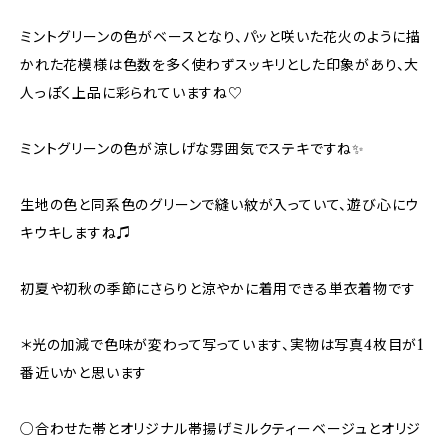
ミントグリーンの色がベースとなり、パッと咲いた花火のように描
かれた花模様は色数を多く使わずスッキリとした印象があり、大
人っぽく上品に彩られていますね♡
ミントグリーンの色が涼しげな雰囲気でステキですね✨
生地の色と同系色のグリーンで縫い紋が入っていて、遊び心にウ
キウキしますね♫
初夏や初秋の季節にさらりと涼やかに着用できる単衣着物です
＊光の加減で色味が変わって写っています、実物は写真4枚目が1
番近いかと思います
○合わせた帯とオリジナル帯揚げミルクティーベージュとオリジ