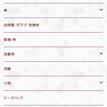
羽織
アンティーク着物
帯
半幅帯
リサイクル着物
リサイクル帯
訪問着･付下げ･色無地
有松絞り浴衣(6～9月頃)
アンティーク帯
振袖・袴
アンティーク仕立てかえ帯
袷着物
名古屋帯
アンティーク着物
羽織
洒落袋帯
リサイクル着物
小物
袋帯
訪問着、付下げ、色無地
帯揚げ
ビーズバッグ