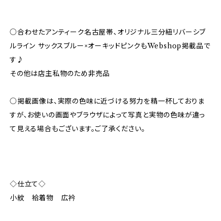
○合わせたアンティーク名古屋帯、オリジナル三分紐リバーシブ
ルライン サックスブルー×オーキッドピンクもWebshop掲載品で
す♪
その他は店主私物のため非売品
○掲載画像は、実際の色味に近づける努力を精一杯しておりま
すが、お使いの画面やブラウザによって写真と実物の色味が違っ
て見える場合もございます。ご了承ください。
◇仕立て◇
小紋 袷着物 広衿