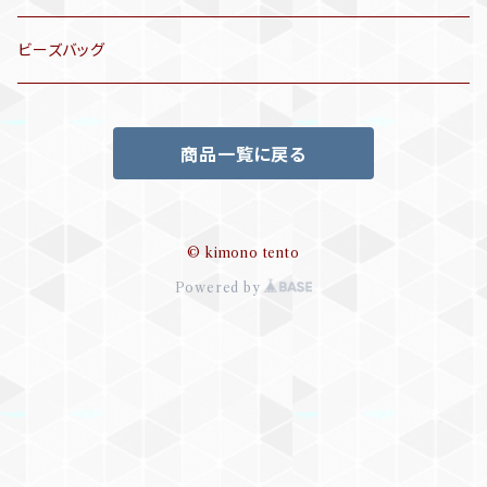
袋帯
訪問着、付下げ、色無地
帯揚げ
ビーズバッグ
アンティーク訪問着、付下げ
夏帯
三分紐
商品一覧に戻る
リサイクル色無地
半幅帯
小物セット
リサイクル訪問着、付下げ
半襦袢
© kimono tento
Powered by
帯留め
ビーズバッグ
帯締め