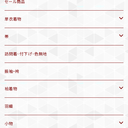
三分紐
リサイクル着物
セール商品
帯揚げ
単衣着物
羽織
アンティーク着物
帯
半幅帯
リサイクル着物
リサイクル帯
訪問着･付下げ･色無地
有松絞り浴衣(6～9月頃)
アンティーク帯
振袖・袴
アンティーク仕立てかえ帯
袷着物
名古屋帯
アンティーク着物
羽織
洒落袋帯
リサイクル着物
小物