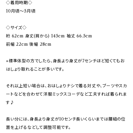
◇着用時期◇
10月頃〜5月頃
◇サイズ◇
裄 62cm 身丈(肩から) 145cm 袖丈 66.5cm
前幅 22cm 後幅 28cm
⭐︎標準体型の方でしたら、身長より身丈が7センチほど短くてもお
はしょり取れることが多いです。
それ以上短い場合は、おはしょりナシで着る対丈や、ブーツやスカ
ートなどを合わせて洋服ミックスコーデなど工夫すれば着られま
す♪
長い分には、身長より身丈が10センチ長いくらいまでは腰紐の位
置を上げるなどして調整可能です。