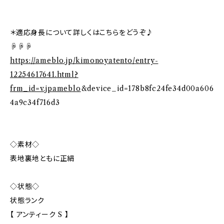
＊適応身長について詳しくはこちらをどうぞ♪
☟☟☟
https://ameblo.jp/kimonoyatento/entry-
12254617641.html?
frm_id=v.jpameblo
&device_id=178b8fc24fe34d00a606
4a9c34f716d3
◇素材◇
表地裏地ともに正絹
◇状態◇
状態ランク
【 アンティーク S 】