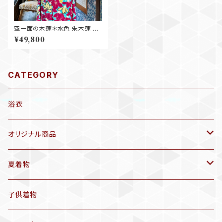
空一面の木蓮＊水色 朱木蓮 モ
クレン ピンクレッド イエロー 赤
¥49,800
黄色 花 アンティーク小紋着物
B032
CATEGORY
浴衣
オリジナル商品
袷着物(10〜5月頃)
夏着物
セオα 着物(5〜9月頃)
アンティーク着物
子供着物