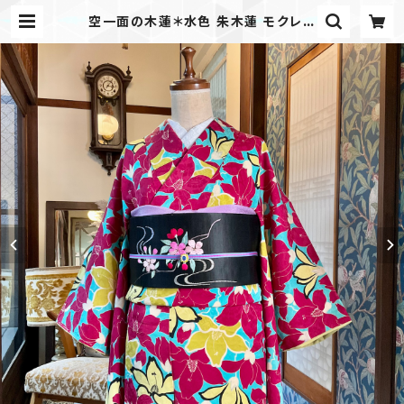
空一面の木蓮＊水色 朱木蓮 モクレン
ピンクレッド イエロー 赤 黄色 花 ア
ンティーク小紋着物 B032 | kimon
o tento