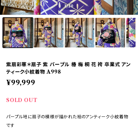
1
/20
紫扇彩華＊扇子 紫 パープル 椿 梅 桐 花 袴 卒業式 アン
ティーク小紋着物 A998
¥99,999
SOLD OUT
パープル地に扇子の模様が描かれた袷のアンティーク小紋着物
です