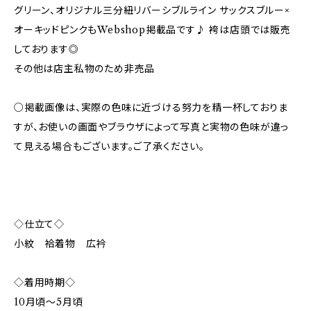
グリーン、オリジナル三分紐リバーシブルライン サックスブルー×
オーキッドピンクもWebshop掲載品です♪ 袴は店頭では販売
しております◎
その他は店主私物のため非売品
○掲載画像は、実際の色味に近づける努力を精一杯しておりま
すが、お使いの画面やブラウザによって写真と実物の色味が違っ
て見える場合もございます。ご了承ください。
◇仕立て◇
小紋 袷着物 広衿
◇着用時期◇
10月頃〜5月頃