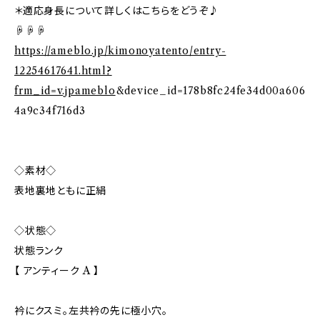
＊適応身長について詳しくはこちらをどうぞ♪
☟☟☟
https://ameblo.jp/kimonoyatento/entry-
12254617641.html?
frm_id=v.jpameblo
&device_id=178b8fc24fe34d00a606
4a9c34f716d3
◇素材◇
表地裏地ともに正絹
◇状態◇
状態ランク
【 アンティーク A 】
衿にクスミ。左共衿の先に極小穴。