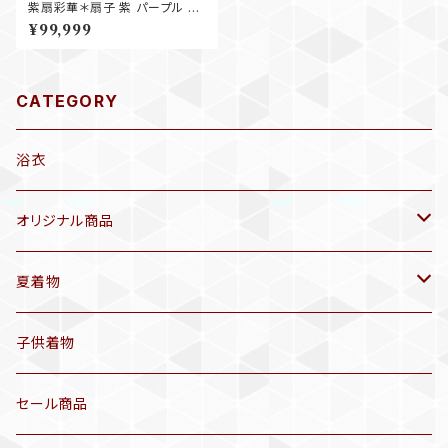
紫扇彩華＊扇子 紫 パープル 椿
梅 桐 花 袴 卒業式 アンティー
¥99,999
ク小紋着物 A998
CATEGORY
浴衣
オリジナル商品
袷着物(10〜5月頃)
夏着物
セオα 着物(5〜9月頃)
アンティーク着物
子供着物
三分紐
リサイクル着物
セール商品