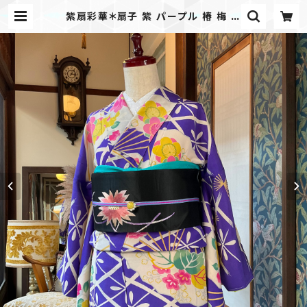
紫扇彩華＊扇子 紫 パープル 椿 梅 桐
花 袴 卒業式 アンティーク小紋着物
A998 | kimono tento