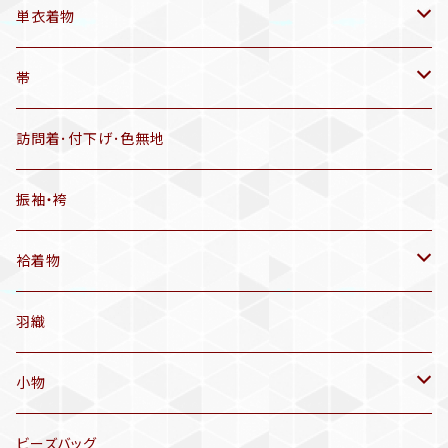
帯揚げ
単衣着物
羽織
アンティーク着物
帯
半幅帯
リサイクル着物
リサイクル帯
訪問着･付下げ･色無地
有松絞り浴衣(6～9月頃)
アンティーク帯
振袖・袴
アンティーク仕立てかえ帯
袷着物
名古屋帯
アンティーク着物
羽織
洒落袋帯
リサイクル着物
小物
袋帯
訪問着、付下げ、色無地
帯揚げ
ビーズバッグ