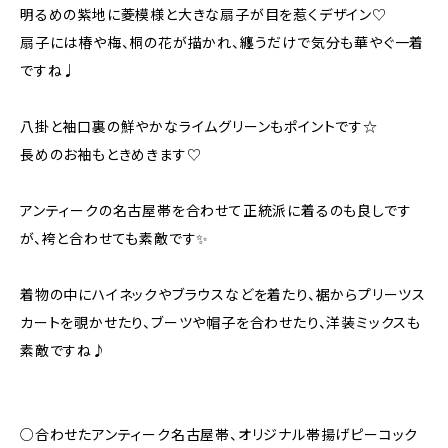
明るめの紫地に菱模様と大きな扇子が目を惹くデザイン♡
扇子には椿や梅、桐の花が描かれ、纏うだけで気分も華やぐ一着
ですね♩
八掛と袖口裏の鮮やかなライムグリーンもポイントです☆
長めのお袖もときめきます♡
アンティークの名古屋帯を合わせて正統派に着るのも良しです
が、袴と合わせても素敵です✨️
着物の中にハイネックやブラウスなどを着たり、裾からプリーツス
カートを覗かせたり、ブーツや帽子を合わせたり、洋装ミックスも
素敵ですね♪
○合わせたアンティーク名古屋帯、オリジナル帯揚げピーコック